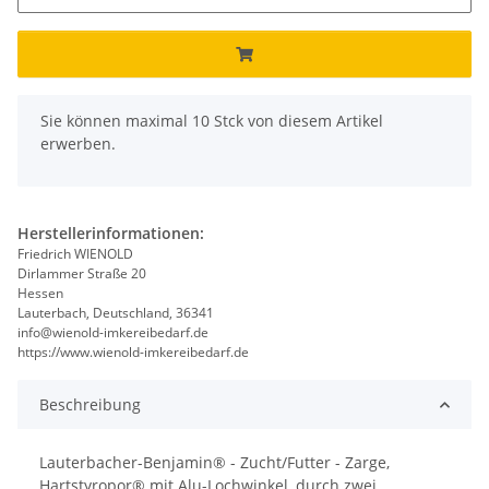
x
Sie können maximal 10 Stck von diesem Artikel
erwerben.
Herstellerinformationen:
Friedrich WIENOLD
Dirlammer Straße 20
Hessen
Lauterbach, Deutschland, 36341
info@wienold-imkereibedarf.de
https://www.wienold-imkereibedarf.de
Beschreibung
Lauterbacher-Benjamin® - Zucht/Futter - Zarge,
Hartstyropor® mit Alu-Lochwinkel, durch zwei