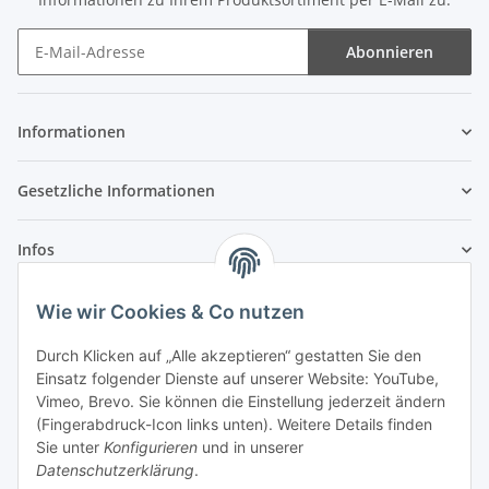
Abonnieren
Newsletter Abonnieren
Informationen
Gesetzliche Informationen
Infos
Wie wir Cookies & Co nutzen
Laden - Öffnungszeiten:
Durch Klicken auf „Alle akzeptieren“ gestatten Sie den
Montag
09:00Uhr
bis
16:00 Uhr
Einsatz folgender Dienste auf unserer Website: YouTube,
Dienstag
09:00 Uhr
bis
17:00 Uhr
Vimeo, Brevo. Sie können die Einstellung jederzeit ändern
Mittwoch
09:00 Uhr
bis
16:00 Uhr
(Fingerabdruck-Icon links unten). Weitere Details finden
Sie unter
Konfigurieren
und in unserer
Donnerstag
09:00 Uhr
bis
17:00 Uhr
Datenschutzerklärung
.
Freitag
09:00 Uhr
bis
16:00 Uhr