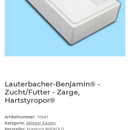
Lauterbacher-Benjamin® -
Zucht/Futter - Zarge,
Hartstyropor®
Artikelnummer:
10641
Kategorie:
Ableger Kästen
Hersteller:
Friedrich WIENOLD