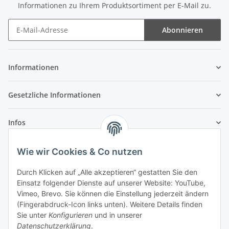
Informationen zu Ihrem Produktsortiment per E-Mail zu.
Abonnieren
Newsletter Abonnieren
Informationen
Gesetzliche Informationen
Infos
Wie wir Cookies & Co nutzen
Laden - Öffnungszeiten:
Durch Klicken auf „Alle akzeptieren“ gestatten Sie den
Montag
09:00Uhr
bis
16:00 Uhr
Einsatz folgender Dienste auf unserer Website: YouTube,
Dienstag
09:00 Uhr
bis
17:00 Uhr
Vimeo, Brevo. Sie können die Einstellung jederzeit ändern
Mittwoch
09:00 Uhr
bis
16:00 Uhr
(Fingerabdruck-Icon links unten). Weitere Details finden
Sie unter
Konfigurieren
und in unserer
Donnerstag
09:00 Uhr
bis
17:00 Uhr
Datenschutzerklärung
.
Freitag
09:00 Uhr
bis
16:00 Uhr