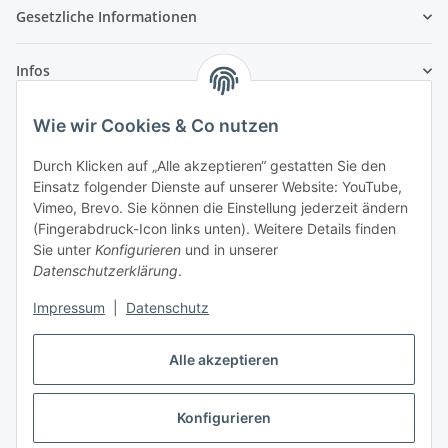
Gesetzliche Informationen
Infos
Wie wir Cookies & Co nutzen
Laden - Öffnungszeiten:
Durch Klicken auf „Alle akzeptieren“ gestatten Sie den
Montag
09:00Uhr
bis
16:00 Uhr
Einsatz folgender Dienste auf unserer Website: YouTube,
Dienstag
09:00 Uhr
bis
17:00 Uhr
Vimeo, Brevo. Sie können die Einstellung jederzeit ändern
(Fingerabdruck-Icon links unten). Weitere Details finden
Mittwoch
09:00 Uhr
bis
16:00 Uhr
Sie unter
Konfigurieren
und in unserer
Donnerstag
09:00 Uhr
bis
17:00 Uhr
Datenschutzerklärung
.
Freitag
09:00 Uhr
bis
16:00 Uhr
Samstag
09:00 Uhr
bis
12:00 Uhr
Impressum
|
Datenschutz
Alle akzeptieren
Vertrag widerrufen
Konfigurieren