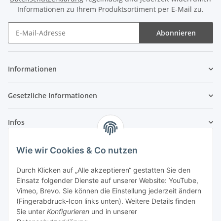
Informationen zu Ihrem Produktsortiment per E-Mail zu.
Abonnieren
Newsletter Abonnieren
Informationen
Gesetzliche Informationen
Infos
Wie wir Cookies & Co nutzen
Laden - Öffnungszeiten:
Durch Klicken auf „Alle akzeptieren“ gestatten Sie den
Montag
09:00Uhr
bis
16:00 Uhr
Einsatz folgender Dienste auf unserer Website: YouTube,
Dienstag
09:00 Uhr
bis
17:00 Uhr
Vimeo, Brevo. Sie können die Einstellung jederzeit ändern
Mittwoch
09:00 Uhr
bis
16:00 Uhr
(Fingerabdruck-Icon links unten). Weitere Details finden
Sie unter
Konfigurieren
und in unserer
Donnerstag
09:00 Uhr
bis
17:00 Uhr