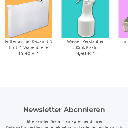
Futtertasche -Dadant US
Wasser-Zerstäuber
Ent
Brut- 1-Wabenbreite
500ml, Plastik
14,90 €
*
3,60 €
*
Newsletter Abonnieren
Bitte senden Sie mir entsprechend Ihrer
Datenschutzerklärung
regelmäßig und jederzeit widerruflich