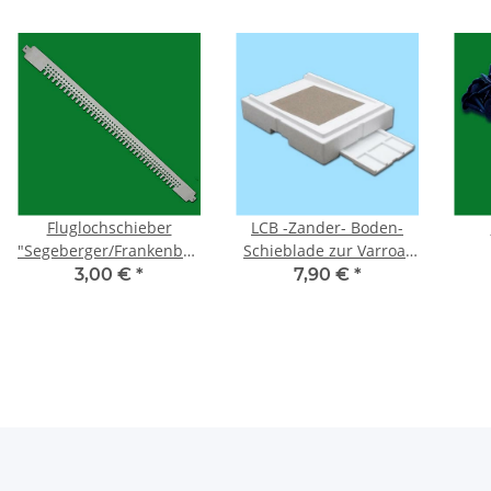
Fluglochschieber
LCB -Zander- Boden-
"Segeberger/Frankenbeute",
Schieblade zur Varroa-
Edelstahl
Kontrolle, Hart-
3,00 €
*
7,90 €
*
Styropor®, 45 x 25 cm