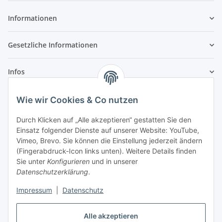
Informationen
Gesetzliche Informationen
Infos
Wie wir Cookies & Co nutzen
Laden - Öffnungszeiten:
Durch Klicken auf „Alle akzeptieren“ gestatten Sie den
Montag
09:00Uhr
bis
16:00 Uhr
Einsatz folgender Dienste auf unserer Website: YouTube,
Dienstag
09:00 Uhr
bis
17:00 Uhr
Vimeo, Brevo. Sie können die Einstellung jederzeit ändern
Mittwoch
09:00 Uhr
bis
16:00 Uhr
(Fingerabdruck-Icon links unten). Weitere Details finden
Sie unter
Konfigurieren
und in unserer
Donnerstag
09:00 Uhr
bis
17:00 Uhr
Datenschutzerklärung
.
Freitag
09:00 Uhr
bis
16:00 Uhr
Samstag
09:00 Uhr
bis
12:00 Uhr
Impressum
|
Datenschutz
Alle akzeptieren