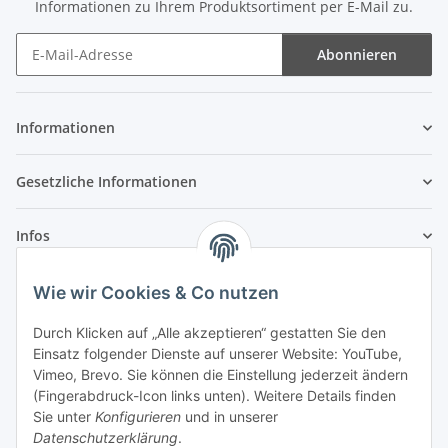
Informationen zu Ihrem Produktsortiment per E-Mail zu.
Abonnieren
Newsletter Abonnieren
Informationen
Gesetzliche Informationen
Infos
Wie wir Cookies & Co nutzen
Laden - Öffnungszeiten:
Durch Klicken auf „Alle akzeptieren“ gestatten Sie den
Montag
09:00Uhr
bis
16:00 Uhr
Einsatz folgender Dienste auf unserer Website: YouTube,
Dienstag
09:00 Uhr
bis
17:00 Uhr
Vimeo, Brevo. Sie können die Einstellung jederzeit ändern
Mittwoch
09:00 Uhr
bis
16:00 Uhr
(Fingerabdruck-Icon links unten). Weitere Details finden
Sie unter
Konfigurieren
und in unserer
Donnerstag
09:00 Uhr
bis
17:00 Uhr
Datenschutzerklärung
.
Freitag
09:00 Uhr
bis
16:00 Uhr