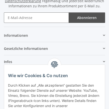
Datenschutzerklärung
regelmäßig und jederzeit widerruflich
Informationen zu Ihrem Produktsortiment per E-Mail zu.
Abonnieren
Newsletter Abonnieren
Informationen
Gesetzliche Informationen
Infos
Wie wir Cookies & Co nutzen
Laden - Öffnungszeiten:
Durch Klicken auf „Alle akzeptieren“ gestatten Sie den
Montag
09:00Uhr
bis
16:00 Uhr
Einsatz folgender Dienste auf unserer Website: YouTube,
Dienstag
09:00 Uhr
bis
17:00 Uhr
Vimeo, Brevo. Sie können die Einstellung jederzeit ändern
Mittwoch
09:00 Uhr
bis
16:00 Uhr
(Fingerabdruck-Icon links unten). Weitere Details finden
Sie unter
Konfigurieren
und in unserer
Donnerstag
09:00 Uhr
bis
17:00 Uhr