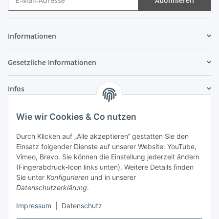
Abonnieren
Newsletter Abonnieren
Informationen
Gesetzliche Informationen
Infos
Wie wir Cookies & Co nutzen
Laden - Öffnungszeiten:
Durch Klicken auf „Alle akzeptieren“ gestatten Sie den
Montag
09:00Uhr
bis
16:00 Uhr
Einsatz folgender Dienste auf unserer Website: YouTube,
Dienstag
09:00 Uhr
bis
17:00 Uhr
Vimeo, Brevo. Sie können die Einstellung jederzeit ändern
Mittwoch
09:00 Uhr
bis
16:00 Uhr
(Fingerabdruck-Icon links unten). Weitere Details finden
Sie unter
Konfigurieren
und in unserer
Donnerstag
09:00 Uhr
bis
17:00 Uhr
Datenschutzerklärung
.
Freitag
09:00 Uhr
bis
16:00 Uhr
Samstag
09:00 Uhr
bis
12:00 Uhr
Impressum
|
Datenschutz