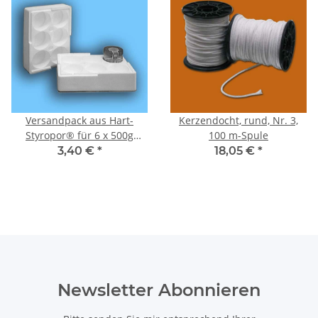
Versandpack aus Hart-
Kerzendocht, rund, Nr. 3,
Styropor® für 6 x 500g
100 m-Spule
Rundgläser
3,40 €
*
18,05 €
*
Newsletter Abonnieren