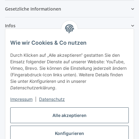
Gesetzliche Informationen
Infos
Wie wir Cookies & Co nutzen
Laden - Öffnungszeiten:
Durch Klicken auf „Alle akzeptieren“ gestatten Sie den
Montag
09:00Uhr
bis
16:00 Uhr
Einsatz folgender Dienste auf unserer Website: YouTube,
Dienstag
09:00 Uhr
bis
17:00 Uhr
Vimeo, Brevo. Sie können die Einstellung jederzeit ändern
(Fingerabdruck-Icon links unten). Weitere Details finden
Mittwoch
09:00 Uhr
bis
16:00 Uhr
Sie unter
Konfigurieren
und in unserer
Donnerstag
09:00 Uhr
bis
17:00 Uhr
Datenschutzerklärung
.
Freitag
09:00 Uhr
bis
16:00 Uhr
Samstag
09:00 Uhr
bis
12:00 Uhr
Impressum
|
Datenschutz
Alle akzeptieren
Vertrag widerrufen
Konfigurieren