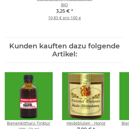
BIO
3,25 €
*
10,83 € pro 100 g
Kunden kauften dazu folgende
Artikel:
Bienenkittharz-Tinktur
Heideblüten - Honig
Bie