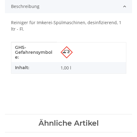
Beschreibung
Reiniger für Imkerei-Spülmaschinen, desinfizierend, 1
ltr - Fl.
GHS-
Produkteigenschaft
Wert
Gefahrensymbol
e:
Inhalt:
1,00 l
Ähnliche Artikel