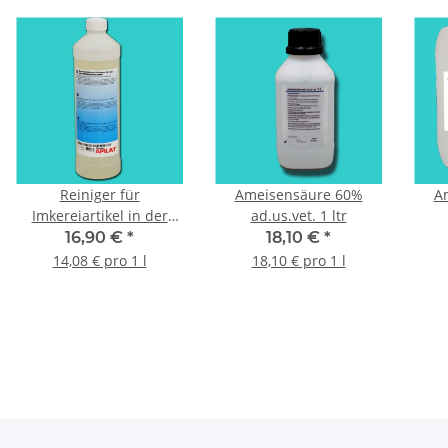
Reiniger für
Ameisensäure 60%
A
Imkereiartikel in der
ad.us.vet. 1 ltr
Waschmaschine 1,2 kg
16,90 €
*
18,10 €
*
14,08 € pro 1 l
18,10 € pro 1 l