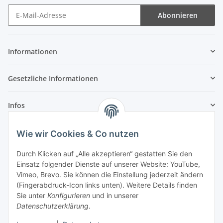
Abonnieren
Newsletter Abonnieren
Informationen
Gesetzliche Informationen
Infos
Wie wir Cookies & Co nutzen
Laden - Öffnungszeiten:
Durch Klicken auf „Alle akzeptieren“ gestatten Sie den
Montag
09:00Uhr
bis
16:00 Uhr
Einsatz folgender Dienste auf unserer Website: YouTube,
Dienstag
09:00 Uhr
bis
17:00 Uhr
Vimeo, Brevo. Sie können die Einstellung jederzeit ändern
Mittwoch
09:00 Uhr
bis
16:00 Uhr
(Fingerabdruck-Icon links unten). Weitere Details finden
Sie unter
Konfigurieren
und in unserer
Donnerstag
09:00 Uhr
bis
17:00 Uhr
Datenschutzerklärung
.
Freitag
09:00 Uhr
bis
16:00 Uhr
Samstag
09:00 Uhr
bis
12:00 Uhr