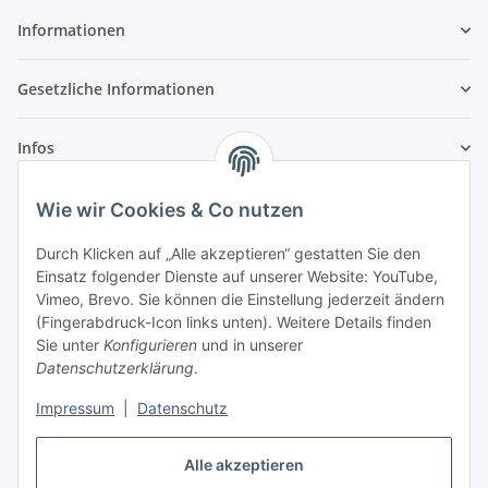
Informationen
Gesetzliche Informationen
Infos
Wie wir Cookies & Co nutzen
Laden - Öffnungszeiten:
Durch Klicken auf „Alle akzeptieren“ gestatten Sie den
Montag
09:00Uhr
bis
16:00 Uhr
Einsatz folgender Dienste auf unserer Website: YouTube,
Dienstag
09:00 Uhr
bis
17:00 Uhr
Vimeo, Brevo. Sie können die Einstellung jederzeit ändern
Mittwoch
09:00 Uhr
bis
16:00 Uhr
(Fingerabdruck-Icon links unten). Weitere Details finden
Sie unter
Konfigurieren
und in unserer
Donnerstag
09:00 Uhr
bis
17:00 Uhr
Datenschutzerklärung
.
Freitag
09:00 Uhr
bis
16:00 Uhr
Samstag
09:00 Uhr
bis
12:00 Uhr
Impressum
|
Datenschutz
Alle akzeptieren