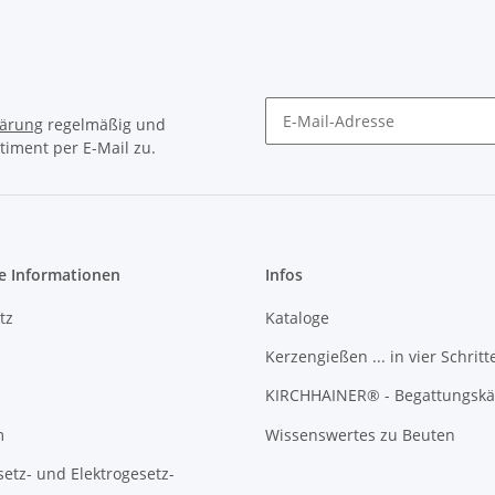
lärung
regelmäßig und
timent per E-Mail zu.
Newsletter Abonnieren
e Informationen
Infos
tz
Kataloge
Kerzengießen ... in vier Schritt
KIRCHHAINER® - Begattungskä
m
Wissenswertes zu Beuten
setz- und Elektrogesetz-