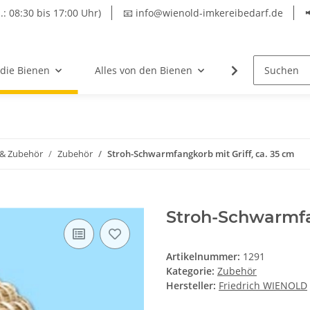
.: 08:30 bis 17:00 Uhr)
📧 info@wienold-imkereibedarf.de
 die Bienen
Alles von den Bienen
Hersteller
 & Zubehör
Zubehör
Stroh-Schwarmfangkorb mit Griff, ca. 35 cm
Stroh-Schwarmfan
Artikelnummer:
1291
Kategorie:
Zubehör
Hersteller:
Friedrich WIENOLD