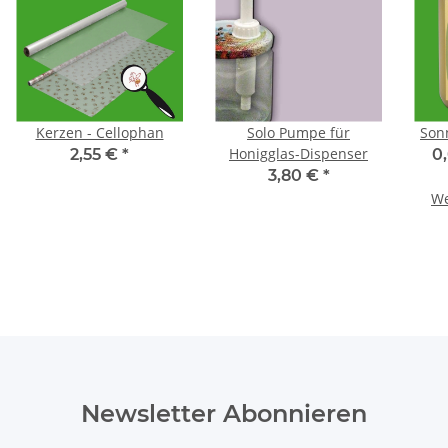
Kerzen - Cellophan
Solo Pumpe für
Son
Honigglas-Dispenser
2,55 €
*
0
3,80 €
*
We
Newsletter Abonnieren