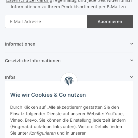
Datenschutzerklärung
regelmäßig und jederzeit widerruflich
Informationen zu Ihrem Produktsortiment per E-Mail zu.
Abonnieren
Newsletter Abonnieren
Informationen
Gesetzliche Informationen
Infos
Wie wir Cookies & Co nutzen
Laden - Öffnungszeiten:
Durch Klicken auf „Alle akzeptieren“ gestatten Sie den
Montag
09:00Uhr
bis
16:00 Uhr
Einsatz folgender Dienste auf unserer Website: YouTube,
Dienstag
09:00 Uhr
bis
17:00 Uhr
Vimeo, Brevo. Sie können die Einstellung jederzeit ändern
Mittwoch
09:00 Uhr
bis
16:00 Uhr
(Fingerabdruck-Icon links unten). Weitere Details finden
Sie unter
Konfigurieren
und in unserer
Donnerstag
09:00 Uhr
bis
17:00 Uhr