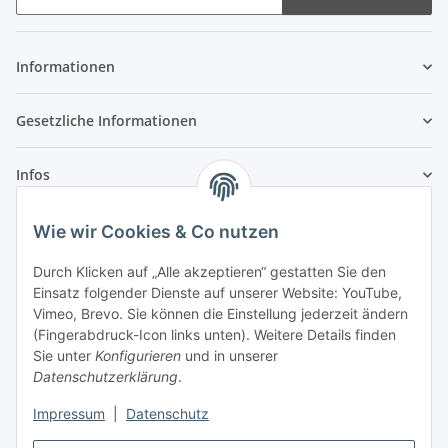
Newsletter Abonnieren
Informationen
Gesetzliche Informationen
Infos
Wie wir Cookies & Co nutzen
Laden - Öffnungszeiten:
Durch Klicken auf „Alle akzeptieren“ gestatten Sie den
Montag
09:00Uhr
bis
16:00 Uhr
Einsatz folgender Dienste auf unserer Website: YouTube,
Dienstag
09:00 Uhr
bis
17:00 Uhr
Vimeo, Brevo. Sie können die Einstellung jederzeit ändern
Mittwoch
09:00 Uhr
bis
16:00 Uhr
(Fingerabdruck-Icon links unten). Weitere Details finden
Sie unter
Konfigurieren
und in unserer
Donnerstag
09:00 Uhr
bis
17:00 Uhr
Datenschutzerklärung
.
Freitag
09:00 Uhr
bis
16:00 Uhr
Samstag
09:00 Uhr
bis
12:00 Uhr
Impressum
|
Datenschutz