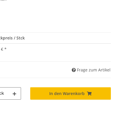
kpreis / Stck
 €
*
Frage zum Artikel
ck
In den Warenkorb