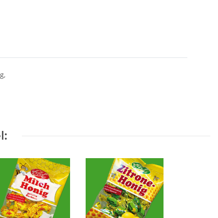
g,
l: