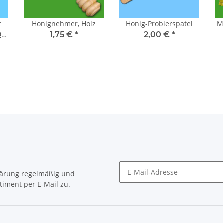
t
Honignehmer, Holz
Honig-Probierspatel
M
0
1,75 €
*
2,00 €
*
lärung
regelmäßig und
timent per E-Mail zu.
Newsletter Abonnieren