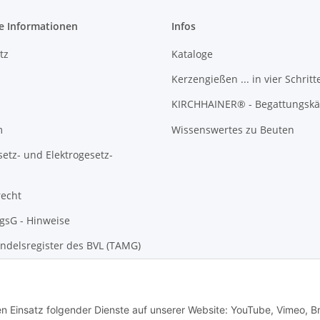
e Informationen
Infos
tz
Kataloge
Kerzengießen ... in vier Schritt
KIRCHHAINER® - Begattungskä
m
Wissenswertes zu Beuten
setz- und Elektrogesetz-
recht
gsG - Hinweise
ndelsregister des BVL (TAMG)
den Einsatz folgender Dienste auf unserer Website: YouTube, Vimeo, B