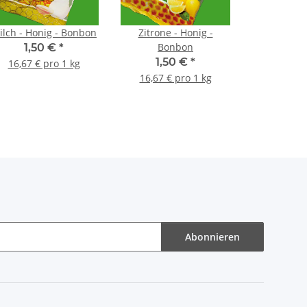
ilch - Honig - Bonbon
Zitrone - Honig -
Bonbon
1,50 €
*
1,50 €
*
16,67 € pro 1 kg
16,67 € pro 1 kg
Abonnieren