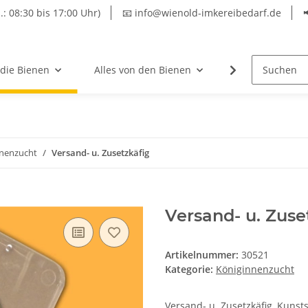
.: 08:30 bis 17:00 Uhr)
📧 info@wienold-imkereibedarf.de
 die Bienen
Alles von den Bienen
Hersteller
nnenzucht
Versand- u. Zusetzkäfig
Versand- u. Zuse
Artikelnummer:
30521
Kategorie:
Königinnenzucht
Versand- u. Zusetzkäfig, Kunsts