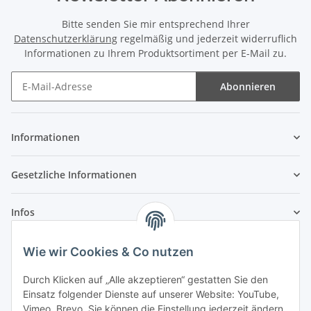
Bitte senden Sie mir entsprechend Ihrer
Datenschutzerklärung
regelmäßig und jederzeit widerruflich
Informationen zu Ihrem Produktsortiment per E-Mail zu.
Abonnieren
Newsletter Abonnieren
Informationen
Gesetzliche Informationen
Infos
Wie wir Cookies & Co nutzen
Laden - Öffnungszeiten:
Durch Klicken auf „Alle akzeptieren“ gestatten Sie den
Montag
09:00Uhr
bis
16:00 Uhr
Einsatz folgender Dienste auf unserer Website: YouTube,
Dienstag
09:00 Uhr
bis
17:00 Uhr
Vimeo, Brevo. Sie können die Einstellung jederzeit ändern