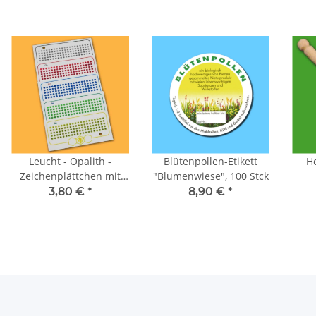
Leucht - Opalith -
Blütenpollen-Etikett
H
Zeichenplättchen mit
"Blumenwiese", 100 Stck
Nummern: Farbe Grün
3,80 €
*
8,90 €
*