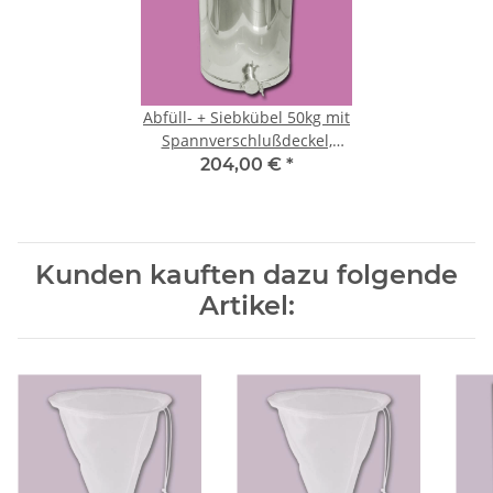
Abfüll- + Siebkübel 50kg mit
Spannverschlußdeckel,
Edelstahl
204,00 €
*
Kunden kauften dazu folgende
Artikel: