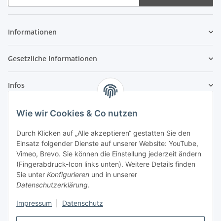
Newsletter Abonnieren
Informationen
Gesetzliche Informationen
Infos
Wie wir Cookies & Co nutzen
Laden - Öffnungszeiten:
Durch Klicken auf „Alle akzeptieren“ gestatten Sie den
Montag
09:00Uhr
bis
16:00 Uhr
Einsatz folgender Dienste auf unserer Website: YouTube,
Dienstag
09:00 Uhr
bis
17:00 Uhr
Vimeo, Brevo. Sie können die Einstellung jederzeit ändern
Mittwoch
09:00 Uhr
bis
16:00 Uhr
(Fingerabdruck-Icon links unten). Weitere Details finden
Sie unter
Konfigurieren
und in unserer
Donnerstag
09:00 Uhr
bis
17:00 Uhr
Datenschutzerklärung
.
Freitag
09:00 Uhr
bis
16:00 Uhr
Samstag
09:00 Uhr
bis
12:00 Uhr
Impressum
|
Datenschutz