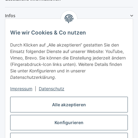
Infos
Wie wir Cookies & Co nutzen
Laden - Öffnungszeiten:
Durch Klicken auf „Alle akzeptieren“ gestatten Sie den
Montag
09:00Uhr
bis
16:00 Uhr
Einsatz folgender Dienste auf unserer Website: YouTube,
Dienstag
09:00 Uhr
bis
17:00 Uhr
Vimeo, Brevo. Sie können die Einstellung jederzeit ändern
(Fingerabdruck-Icon links unten). Weitere Details finden
Mittwoch
09:00 Uhr
bis
16:00 Uhr
Sie unter
Konfigurieren
und in unserer
Donnerstag
09:00 Uhr
bis
17:00 Uhr
Datenschutzerklärung
.
Freitag
09:00 Uhr
bis
16:00 Uhr
Samstag
09:00 Uhr
bis
12:00 Uhr
Impressum
|
Datenschutz
Alle akzeptieren
Vertrag widerrufen
Konfigurieren
* Alle Preise inkl. gesetzlicher USt., zzgl.
Versand