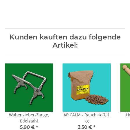
Kunden kauften dazu folgende
Artikel:
Wabenzieher-Zange,
APICALM - Rauchstoff, 1
H
Edelstahl
kg
5,90 €
*
3,50 €
*