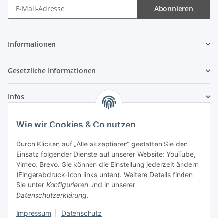
Abonnieren
Newsletter Abonnieren
Informationen
Gesetzliche Informationen
Infos
Wie wir Cookies & Co nutzen
Laden - Öffnungszeiten:
Durch Klicken auf „Alle akzeptieren“ gestatten Sie den
Montag
09:00Uhr
bis
16:00 Uhr
Einsatz folgender Dienste auf unserer Website: YouTube,
Dienstag
09:00 Uhr
bis
17:00 Uhr
Vimeo, Brevo. Sie können die Einstellung jederzeit ändern
Mittwoch
09:00 Uhr
bis
16:00 Uhr
(Fingerabdruck-Icon links unten). Weitere Details finden
Sie unter
Konfigurieren
und in unserer
Donnerstag
09:00 Uhr
bis
17:00 Uhr
Datenschutzerklärung
.
Freitag
09:00 Uhr
bis
16:00 Uhr
Samstag
09:00 Uhr
bis
12:00 Uhr
Impressum
|
Datenschutz