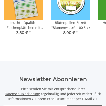
Leucht - Opalith -
Blütenpollen-Etikett
H
Zeichenplättchen mit
"Blumenwiese", 100 Stck
Nummern: Farbe Grün
3,80 €
*
8,90 €
*
Newsletter Abonnieren
Bitte senden Sie mir entsprechend Ihrer
Datenschutzerklärung
regelmäßig und jederzeit widerruflich
Informationen zu Ihrem Produktsortiment per E-Mail zu.