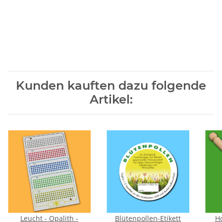
Kunden kauften dazu folgende
Artikel:
Leucht - Opalith -
Blütenpollen-Etikett
H