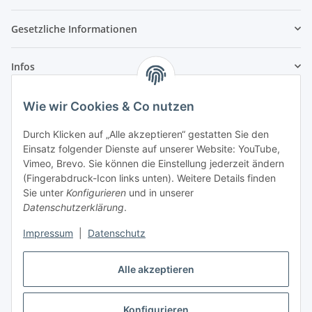
Gesetzliche Informationen
Infos
Wie wir Cookies & Co nutzen
Laden - Öffnungszeiten:
Durch Klicken auf „Alle akzeptieren“ gestatten Sie den
Montag
09:00Uhr
bis
16:00 Uhr
Einsatz folgender Dienste auf unserer Website: YouTube,
Dienstag
09:00 Uhr
bis
17:00 Uhr
Vimeo, Brevo. Sie können die Einstellung jederzeit ändern
Mittwoch
09:00 Uhr
bis
16:00 Uhr
(Fingerabdruck-Icon links unten). Weitere Details finden
Sie unter
Konfigurieren
und in unserer
Donnerstag
09:00 Uhr
bis
17:00 Uhr
Datenschutzerklärung
.
Freitag
09:00 Uhr
bis
16:00 Uhr
Samstag
09:00 Uhr
bis
12:00 Uhr
Impressum
|
Datenschutz
Alle akzeptieren
Vertrag widerrufen
Konfigurieren