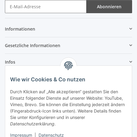
Abonnieren
Newsletter Abonnieren
Informationen
Gesetzliche Informationen
Infos
Wie wir Cookies & Co nutzen
Laden - Öffnungszeiten:
Durch Klicken auf „Alle akzeptieren“ gestatten Sie den
Montag
09:00Uhr
bis
16:00 Uhr
Einsatz folgender Dienste auf unserer Website: YouTube,
Dienstag
09:00 Uhr
bis
17:00 Uhr
Vimeo, Brevo. Sie können die Einstellung jederzeit ändern
Mittwoch
09:00 Uhr
bis
16:00 Uhr
(Fingerabdruck-Icon links unten). Weitere Details finden
Sie unter
Konfigurieren
und in unserer
Donnerstag
09:00 Uhr
bis
17:00 Uhr
Datenschutzerklärung
.
Freitag
09:00 Uhr
bis
16:00 Uhr
Samstag
09:00 Uhr
bis
12:00 Uhr
Impressum
|
Datenschutz