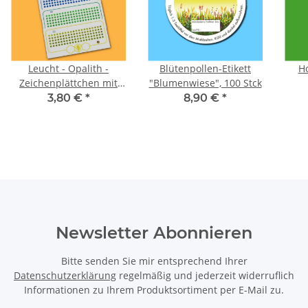
Leucht - Opalith -
Blütenpollen-Etikett
H
Zeichenplättchen mit
"Blumenwiese", 100 Stck
Nummern: Farbe Grün
3,80 €
*
8,90 €
*
Newsletter Abonnieren
Bitte senden Sie mir entsprechend Ihrer
Datenschutzerklärung
regelmäßig und jederzeit widerruflich
Informationen zu Ihrem Produktsortiment per E-Mail zu.