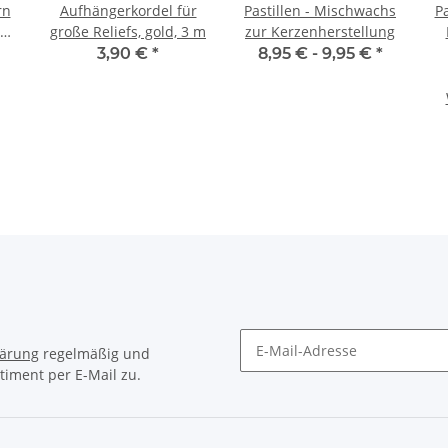
rn
Aufhängerkordel für
Pastillen - Mischwachs
Pa
d,
große Reliefs, gold, 3 m
zur Kerzenherstellung
3,90 €
*
8,95 € -
9,95 €
*
lärung
regelmäßig und
timent per E-Mail zu.
Newsletter Abonnieren