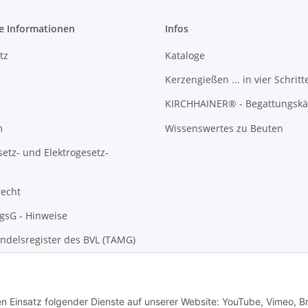
e Informationen
Infos
tz
Kataloge
Kerzengießen ... in vier Schritt
KIRCHHAINER® - Begattungskä
m
Wissenswertes zu Beuten
setz- und Elektrogesetz-
recht
gsG - Hinweise
ndelsregister des BVL (TAMG)
den Einsatz folgender Dienste auf unserer Website: YouTube, Vimeo, B