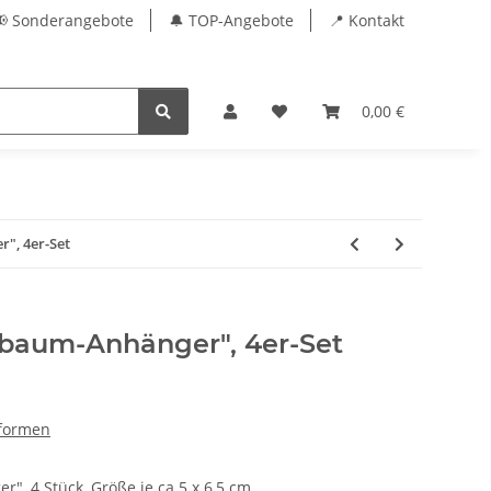
📢 Sonderangebote
🔔 TOP-Angebote
📍 Kontakt
0,00 €
", 4er-Set
tbaum-Anhänger", 4er-Set
formen
", 4 Stück, Größe je ca 5 x 6,5 cm