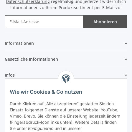
Datenschutzerklärung
regelmäßig und jederzeit widerruflich
Informationen zu Ihrem Produktsortiment per E-Mail zu.
Abonnieren
Newsletter Abonnieren
Informationen
Gesetzliche Informationen
Infos
Wie wir Cookies & Co nutzen
Laden - Öffnungszeiten:
Durch Klicken auf „Alle akzeptieren“ gestatten Sie den
Montag
09:00Uhr
bis
16:00 Uhr
Einsatz folgender Dienste auf unserer Website: YouTube,
Dienstag
09:00 Uhr
bis
17:00 Uhr
Vimeo, Brevo. Sie können die Einstellung jederzeit ändern
Mittwoch
09:00 Uhr
bis
16:00 Uhr
(Fingerabdruck-Icon links unten). Weitere Details finden
Sie unter
Konfigurieren
und in unserer
Donnerstag
09:00 Uhr
bis
17:00 Uhr