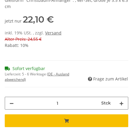
Gießform "Christbaum-Anhänger". , 4er-Set, Größe je 5.5 x 6.5
cm
22,10 €
jetzt nur
inkl. 19% USt. , zzgl.
Versand
Alter Preis: 24,55 €
Rabatt:
10%
Sofort verfügbar
Lieferzeit:
5 - 6 Werktage
(DE - Ausland
Frage zum Artikel
abweichend)
Stck