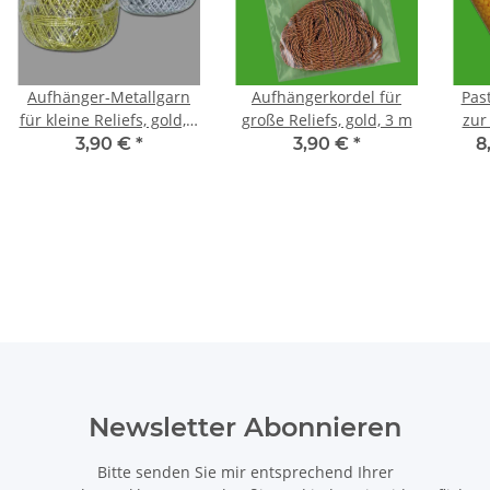
Aufhänger-Metallgarn
Aufhängerkordel für
Pas
für kleine Reliefs, gold, 3
große Reliefs, gold, 3 m
zur
m
3,90 €
*
3,90 €
*
8
Newsletter Abonnieren
Bitte senden Sie mir entsprechend Ihrer