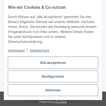
Wie wir Cookies & Co nutzen
Laden - Öffnungszeiten:
Durch Klicken auf „Alle akzeptieren“ gestatten Sie den
Montag
09:00Uhr
bis
16:00 Uhr
Einsatz folgender Dienste auf unserer Website: YouTube,
Dienstag
09:00 Uhr
bis
17:00 Uhr
Vimeo, Brevo. Sie können die Einstellung jederzeit ändern
Mittwoch
09:00 Uhr
bis
16:00 Uhr
(Fingerabdruck-Icon links unten). Weitere Details finden
Sie unter
Konfigurieren
und in unserer
Donnerstag
09:00 Uhr
bis
17:00 Uhr
Datenschutzerklärung
.
Freitag
09:00 Uhr
bis
16:00 Uhr
Samstag
09:00 Uhr
bis
12:00 Uhr
Impressum
|
Datenschutz
Alle akzeptieren
Vertrag widerrufen
Konfigurieren
* Alle Preise inkl. gesetzlicher USt., zzgl.
Versand
Ablehnen
© by WIENOLD. All Rights Reserved.
Powered by
JTL-Shop