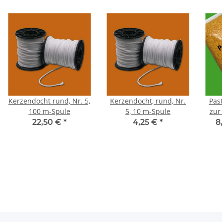
Kerzendocht rund, Nr. 5,
Kerzendocht, rund, Nr.
Pas
100 m-Spule
5, 10 m-Spule
zur
22,50 €
*
4,25 €
*
8