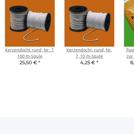
Kerzendocht rund, Nr. 7,
Kerzendocht, rund, Nr.
Pas
100 m-Spule
7, 10 m-Spule
zur
25,50 €
*
4,25 €
*
8