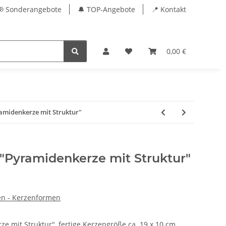
📢 Sonderangebote
🔔 TOP-Angebote
📍 Kontakt
0,00 €
amidenkerze mit Struktur"
"Pyramidenkerze mit Struktur"
en - Kerzenformen
e mit Struktur", fertige Kerzengröße ca. 19 x 10 cm