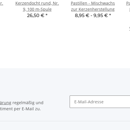
r.
Kerzendocht rund, Nr.
Pastillen - Mischwachs
Pa
9, 100 m-Spule
zur Kerzenherstellung
26,50 €
*
8,95 € -
9,95 €
*
lärung
regelmäßig und
timent per E-Mail zu.
Newsletter Abonnieren