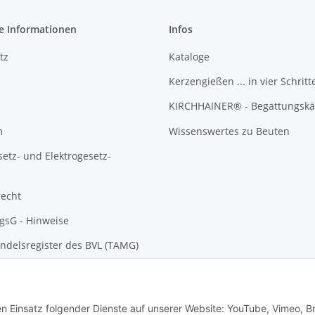
e Informationen
Infos
tz
Kataloge
Kerzengießen ... in vier Schritt
KIRCHHAINER® - Begattungskä
m
Wissenswertes zu Beuten
setz- und Elektrogesetz-
recht
gsG - Hinweise
ndelsregister des BVL (TAMG)
den Einsatz folgender Dienste auf unserer Website: YouTube, Vimeo, B