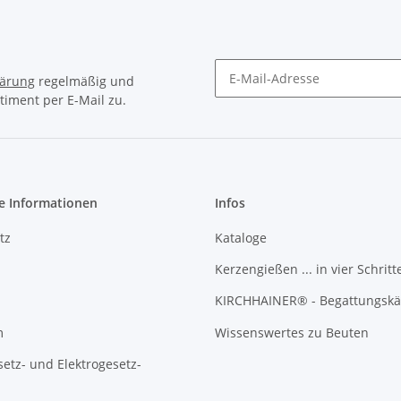
lärung
regelmäßig und
timent per E-Mail zu.
Newsletter Abonnieren
e Informationen
Infos
tz
Kataloge
Kerzengießen ... in vier Schritt
KIRCHHAINER® - Begattungskä
m
Wissenswertes zu Beuten
setz- und Elektrogesetz-