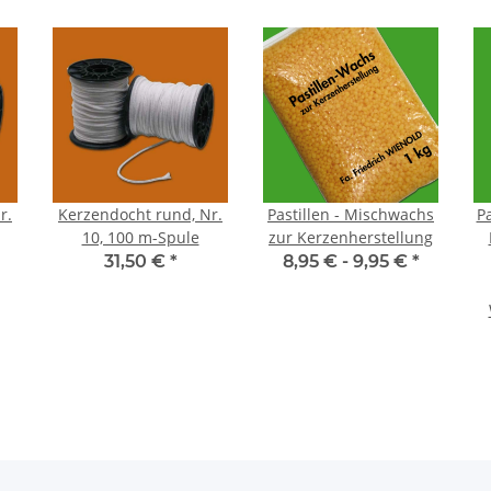
r.
Kerzendocht rund, Nr.
Pastillen - Mischwachs
Pa
10, 100 m-Spule
zur Kerzenherstellung
31,50 €
*
8,95 € -
9,95 €
*